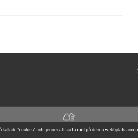
å kallade ”cookies” och genom att surfa runt på denna webbplats accepte
Denna hemsida är byggd med Smart Brf ®