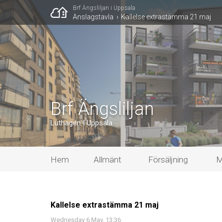
Brf Ängsliljan i Uppsala
Anslagstavla
Kallelse extrastämma 21 maj
Brf Ängsliljan
Luthagen | Uppsala
Hem
Allmänt
Försäljning
M
Kallelse extrastämma 21 maj
Wednesday 6 May, 13:36